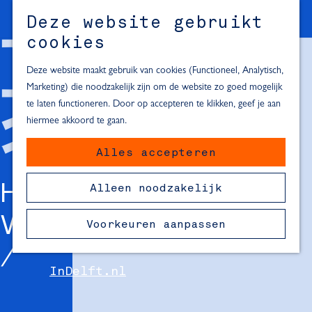
Met het vliegtuig
Deze website gebruikt
M
FAQ
cookies
e
n
Partnerschap
Deze website maakt gebruik van cookies (Functioneel, Analytisch,
u
Marketing) die noodzakelijk zijn om de website zo goed mogelijk
Hotelservice
te laten functioneren. Door op accepteren te klikken, geef je aan
hiermee akkoord te gaan.
Kalender
Alles accepteren
Contact
HORECA / DINER
Alleen noodzakelijk
Nieuws
VOUCHERS
Voorkeuren aanpassen
Legatus
InDelft.nl