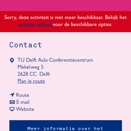
Sorry, deze activiteit is niet meer beschikbaar. Bekijk het
actuele aanbod
voor de beschikbare opties.
Contact
TU Delft Aula Conferentiecentrum
Mekelweg 5
2628 CC
Delft
n
Plan je route
a
n
a
Route
a
n
r
E-mail
a
a
v
E
Website
r
a
a
u
E
r
n
r
Meer informatie over het
u
E
E
o