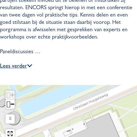
partijen stiekem invloed uit te oefenen of misbruiken zij
r
u
u
t
resultaten. ENCORS springt hierop in met een conferentie
i
r
r
y
van twee dagen vol praktische tips. Kennis delen en even
t
i
i
C
goed stilstaan bij de situatie staan daarbij voorop. Het
y
t
t
o
porgramma is afwisselen met gesprekken van experts en
C
y
y
n
workshops over echte praktijkvoorbeelden.
o
C
C
f
n
o
o
e
Paneldiscussies …
f
n
n
r
e
f
f
e
Lees verder
r
e
e
n
e
r
r
c
n
e
e
e
c
n
n
2
+
e
c
c
0
−
2
e
e
2
0
2
2
6
2
0
0
6
2
2
6
6