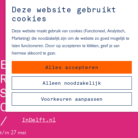
Met het vliegtuig
Deze website gebruikt
M
FAQ
cookies
e
n
Partnerschap
Deze website maakt gebruik van cookies (Functioneel, Analytisch,
u
Marketing) die noodzakelijk zijn om de website zo goed mogelijk te
Hotelservice
laten functioneren. Door op accepteren te klikken, geef je aan
hiermee akkoord te gaan.
Kalender
EUROPEAN
Alles accepteren
Contact
RESEARCH
Alleen noodzakelijk
Nieuws
SECURITY
Voorkeuren aanpassen
CONFERENCE 2026
Legatus
InDelft.nl
t/m 27 mei