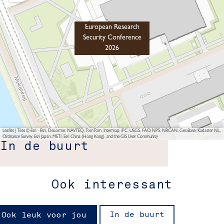
European Research
Security Conference
2026
Leaflet
|
Tiles © Esri - Esri, DeLorme, NAVTEQ, TomTom, Intermap, iPC, USGS, FAO, NPS, NRCAN, GeoBase, Kadaster NL,
Ordnance Survey, Esri Japan, METI, Esri China (Hong Kong), and the GIS User Community
In de buurt
Ook interessant
In de buurt
Ook leuk voor jou