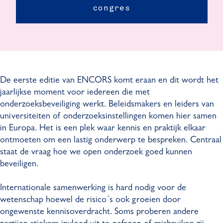
congres
r
u
u
p
o
r
r
e
p
o
o
a
e
p
p
n
a
e
e
R
n
a
a
e
De eerste editie van ENCORS komt eraan en dit wordt het
R
n
n
s
jaarlijkse moment voor iedereen die met
e
R
R
e
onderzoeksbeveiliging werkt. Beleidsmakers en leiders van
s
e
e
a
universiteiten of onderzoeksinstellingen komen hier samen
e
s
s
r
in Europa. Het is een plek waar kennis en praktijk elkaar
a
e
e
c
ontmoeten om een lastig onderwerp te bespreken. Centraal
r
a
a
h
staat de vraag hoe we open onderzoek goed kunnen
c
r
r
S
beveiligen.
h
c
c
e
S
h
h
c
Internationale samenwerking is hard nodig voor de
e
S
S
u
wetenschap hoewel de risico´s ook groeien door
c
e
e
r
ongewenste kennisoverdracht. Soms proberen andere
u
c
c
i